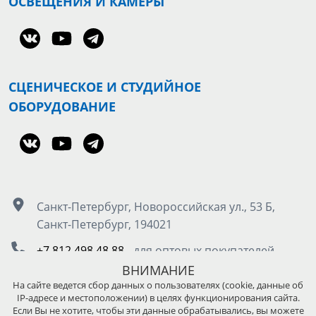
ОСВЕЩЕНИЯ И КАМЕРЫ
СЦЕНИЧЕСКОЕ И СТУДИЙНОЕ
ОБОРУДОВАНИЕ
Санкт-Петербург, Новороссийская ул., 53 Б,
Санкт-Петербург, 194021
+7 812 498 48 88
- для оптовых покупателей
8 800 555 50 85
- для розничных покупателей
ВНИМАНИЕ
На сайте ведется сбор данных о пользователях (cookie, данные об
IP-адресе и местоположении) в целях функционирования сайта.
Москва, Остаповский проезд д.5, стр. 4, под.3
Если Вы не хотите, чтобы эти данные обрабатывались, вы можете