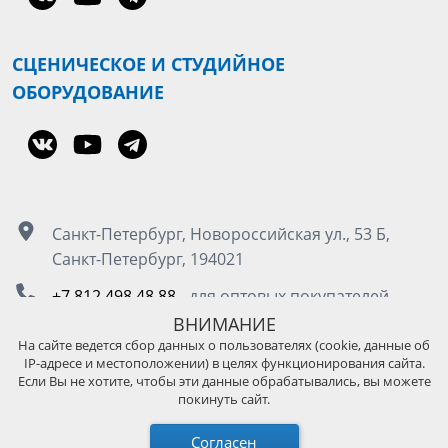
СЦЕНИЧЕСКОЕ И СТУДИЙНОЕ
ОБОРУДОВАНИЕ
Санкт-Петербург, Новороссийская ул., 53 Б,
Санкт-Петербург, 194021
+7 812 498 48 88
- для оптовых покупателей
8 800 555 50 85
- для розничных покупателей
ВНИМАНИЕ
На сайте ведется сбор данных о пользователях (cookie, данные об
IP-адресе и местоположении) в целях функционирования сайта.
Москва, Остаповский проезд д.5, стр. 4, под.3
Если Вы не хотите, чтобы эти данные обрабатывались, вы можете
покинуть сайт.
+7 495 989 45 89
- для оптовых покупателей
8 800 511 13 36
- для розничных покупателей
Согласен