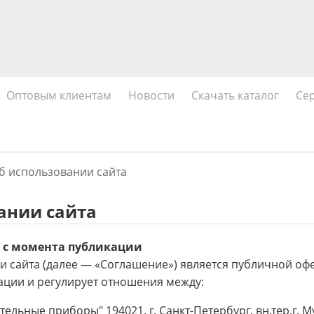
Оптовым клиентам
Новости
Скачать каталог
Се
б использовании сайта
ании сайта
у с момента публикации
сайта (далее — «Соглашение») является публичной оферт
ации и регулирует отношения между:
льные приборы" 194021, г. Санкт-Петербург, вн.тер.г. М