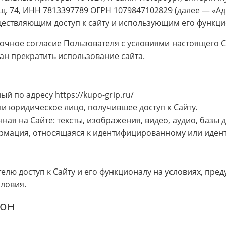
ещ. 74, ИНН 7813397789 ОГРН 1079847102829 (далее — «А
ствляющим доступ к сайту и использующим его функцио
очное согласие Пользователя с условиями настоящего С
зан прекратить использование сайта.
й по адресу https://kupo-grip.ru/
и юридическое лицо, получившее доступ к Сайту.
я на Сайте: тексты, изображения, видео, аудио, базы да
мация, относящаяся к идентифицированному или иден
елю доступ к Сайту и его функционалу на условиях, пр
словия.
рон