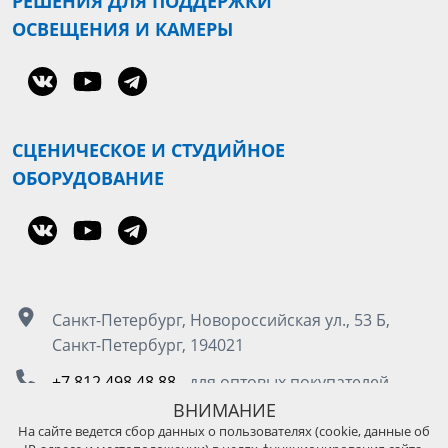
РЕШЕНИЯ ДЛЯ ПОДДЕРЖКИ
ОСВЕЩЕНИЯ И КАМЕРЫ
СЦЕНИЧЕСКОЕ И СТУДИЙНОЕ
ОБОРУДОВАНИЕ
Санкт-Петербург, Новороссийская ул., 53 Б,
Санкт-Петербург, 194021
+7 812 498 48 88
- для оптовых покупателей
8 800 555 50 85
- для розничных покупателей
ВНИМАНИЕ
На сайте ведется сбор данных о пользователях (cookie, данные об