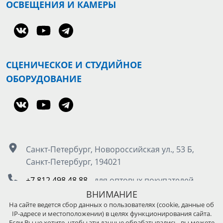
ОСВЕЩЕНИЯ И КАМЕРЫ
СЦЕНИЧЕСКОЕ И СТУДИЙНОЕ
ОБОРУДОВАНИЕ
Санкт-Петербург, Новороссийская ул., 53 Б,
Санкт-Петербург, 194021
+7 812 498 48 88
- для оптовых покупателей
8 800 555 50 85
- для розничных покупателей
ВНИМАНИЕ
На сайте ведется сбор данных о пользователях (cookie, данные об
IP-адресе и местоположении) в целях функционирования сайта.
Москва, Остаповский проезд д.5, стр. 4, под.3
Если Вы не хотите, чтобы эти данные обрабатывались, вы можете