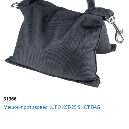
31366
Мешок-противовес KUPO KSF-25 SHOT BAG