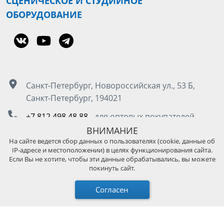
СЦЕНИЧЕСКОЕ И СТУДИЙНОЕ
ОБОРУДОВАНИЕ
Санкт-Петербург, Новороссийская ул., 53 Б,
Санкт-Петербург, 194021
+7 812 498 48 88
- для оптовых покупателей
8 800 555 50 85
- для розничных покупателей
ВНИМАНИЕ
На сайте ведется сбор данных о пользователях (cookie, данные об
IP-адресе и местоположении) в целях функционирования сайта.
Москва, Остаповский проезд д.5, стр. 4, под.3
Если Вы не хотите, чтобы эти данные обрабатывались, вы можете
покинуть сайт.
+7 495 989 45 89
- для оптовых покупателей
8 800 511 13 36
- для розничных покупателей
Согласен
© 2026 KUPO Grip TW｜Решения для освещения и
поддержки камер. Все права защищены.