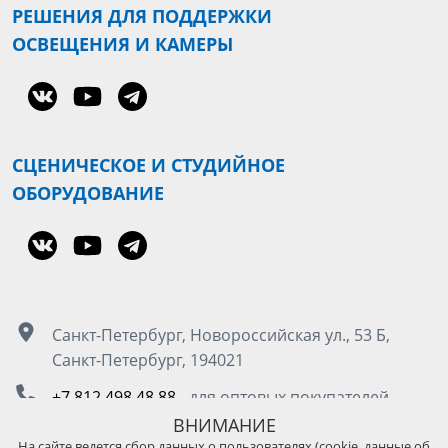
РЕШЕНИЯ ДЛЯ ПОДДЕРЖКИ
ОСВЕЩЕНИЯ И КАМЕРЫ
СЦЕНИЧЕСКОЕ И СТУДИЙНОЕ
ОБОРУДОВАНИЕ
Санкт-Петербург, Новороссийская ул., 53 Б,
Санкт-Петербург, 194021
+7 812 498 48 88
- для оптовых покупателей
8 800 555 50 85
- для розничных покупателей
ВНИМАНИЕ
На сайте ведется сбор данных о пользователях (cookie, данные об