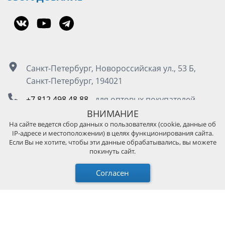
Санкт-Петербург, Новороссийская ул., 53 Б,
Санкт-Петербург, 194021
+7 812 498 48 88
- для оптовых покупателей
8 800 555 50 85
- для розничных покупателей
ВНИМАНИЕ
На сайте ведется сбор данных о пользователях (cookie, данные об
IP-адресе и местоположении) в целях функционирования сайта.
Москва, Остаповский проезд д.5, стр. 4, под.3
Если Вы не хотите, чтобы эти данные обрабатывались, вы можете
покинуть сайт.
+7 495 989 45 89
- для оптовых покупателей
8 800 511 13 36
- для розничных покупателей
Согласен
© 2026 KUPO Grip TW｜Решения для освещения и
поддержки камер. Все права защищены.