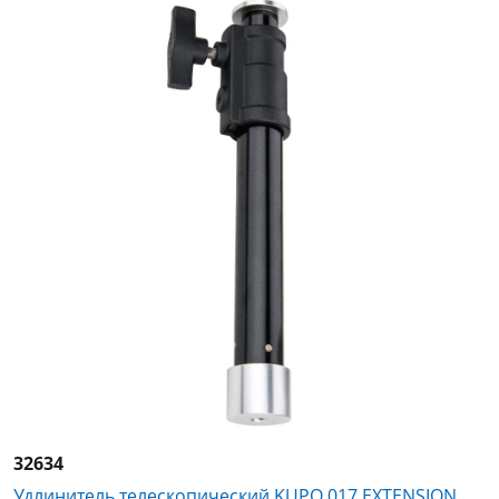
32634
Удлинитель телескопический KUPO 017 EXTENSION