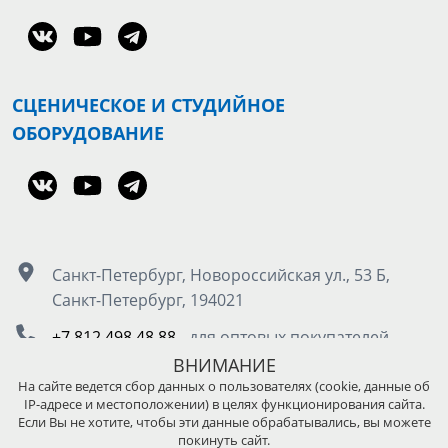
СЦЕНИЧЕСКОЕ И СТУДИЙНОЕ
ОБОРУДОВАНИЕ
Санкт-Петербург, Новороссийская ул., 53 Б,
Санкт-Петербург, 194021
+7 812 498 48 88
- для оптовых покупателей
8 800 555 50 85
- для розничных покупателей
ВНИМАНИЕ
На сайте ведется сбор данных о пользователях (cookie, данные об
IP-адресе и местоположении) в целях функционирования сайта.
Москва, Остаповский проезд д.5, стр. 4, под.3
Если Вы не хотите, чтобы эти данные обрабатывались, вы можете
покинуть сайт.
+7 495 989 45 89
- для оптовых покупателей