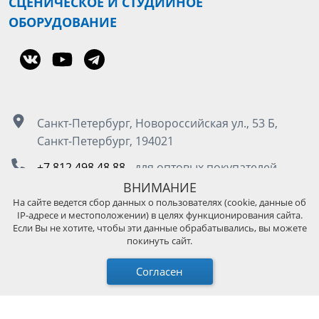
СЦЕНИЧЕСКОЕ И СТУДИЙНОЕ
ОБОРУДОВАНИЕ
Санкт-Петербург, Новороссийская ул., 53 Б,
Санкт-Петербург, 194021
+7 812 498 48 88
- для оптовых покупателей
8 800 555 50 85
- для розничных покупателей
ВНИМАНИЕ
На сайте ведется сбор данных о пользователях (cookie, данные об
IP-адресе и местоположении) в целях функционирования сайта.
Москва, Остаповский проезд д.5, стр. 4, под.3
Если Вы не хотите, чтобы эти данные обрабатывались, вы можете
покинуть сайт.
+7 495 989 45 89
- для оптовых покупателей
8 800 511 13 36
- для розничных покупателей
Согласен
© 2026 KUPO Grip TW｜Решения для освещения и
поддержки камер. Все права защищены.