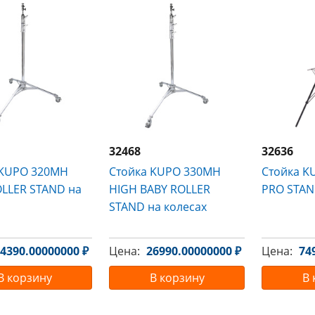
32468
32636
 KUPO 320MH
Стойка KUPO 330MH
Стойка K
OLLER STAND на
HIGH BABY ROLLER
PRO STA
STAND на колесах
4390.00000000 ₽
Цена:
26990.00000000 ₽
Цена:
74
В корзину
В корзину
В 