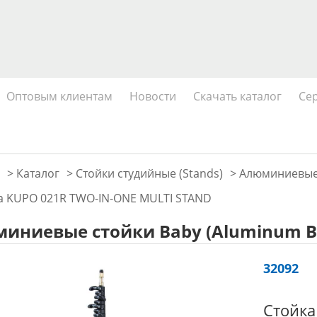
Оптовым клиентам
Новости
Скачать каталог
Се
>
Каталог
>
Стойки студийные (Stands)
>
Алюминиевые 
а KUPO 021R TWO-IN-ONE MULTI STAND
иниевые стойки Baby (Aluminum Ba
32092
Стойка