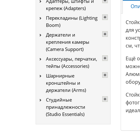
Адаптеры, штифты и
Опи
крепеж (Adapters)
Перекладины (Lighting
Стойк
Boom)
для у
Держатели и
конст
крепления камеры
см, ч
(Camera Support)
Ещё о
Аксессуары, перчатки,
тейпы (Accessories)
можно
Алюми
Шарнирные
обору
кронштейны и
держатели (Arms)
Стойк
Студийные
фотог
принадлежности
идеал
(Studio Essentials)