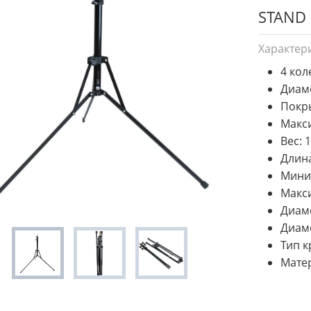
STAND
Характер
4 кол
Диамет
Покр
Макси
Вес: 1
Длина
Миним
Макси
Диаме
Диаме
Тип к
Мате