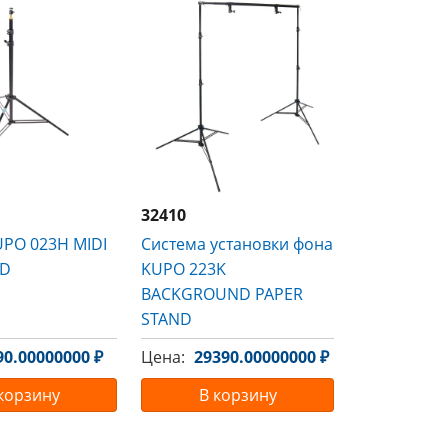
32410
UPO 023H MIDI
Система установки фона
ND
KUPO 223K
BACKGROUND PAPER
STAND
90.00000000 ₽
Цена:
29390.00000000 ₽
корзину
В корзину