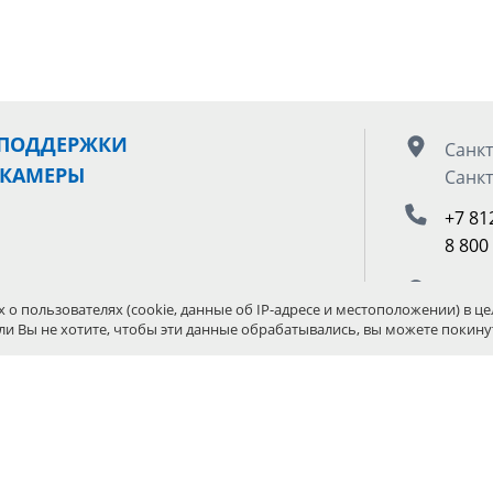
 ПОДДЕРЖКИ
Санкт
 КАМЕРЫ
Санкт
+7 81
8 800
Москв
И СТУДИЙНОЕ
х о пользователях (cookie, данные об IP-адресе и местоположении) в це
ли Вы не хотите, чтобы эти данные обрабатывались, вы можете покинут
+7 49
Е
8 800