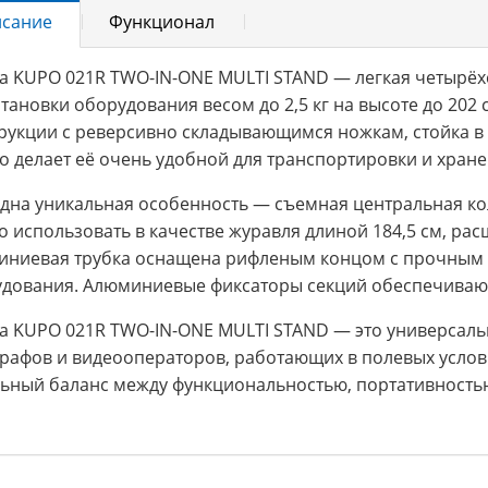
сание
Функционал
а KUPO 021R TWO-IN-ONE MULTI STAND — легкая четырёх
становки оборудования весом до 2,5 кг на высоте до 202
рукции с реверсивно складывающимся ножкам, стойка в 
то делает её очень удобной для транспортировки и хране
дна уникальная особенность — съемная центральная кол
 использовать в качестве журавля длиной 184,5 см, ра
ниевая трубка оснащена рифленым концом с прочным 
дования. Алюминиевые фиксаторы секций обеспечивают
а KUPO 021R TWO-IN-ONE MULTI STAND — это универсаль
рафов и видеооператоров, работающих в полевых услови
ьный баланс между функциональностью, портативность