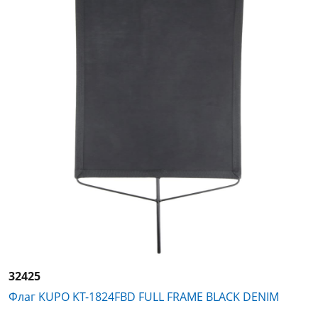
32425
Флаг KUPO KT-1824FBD FULL FRAME BLACK DENIM