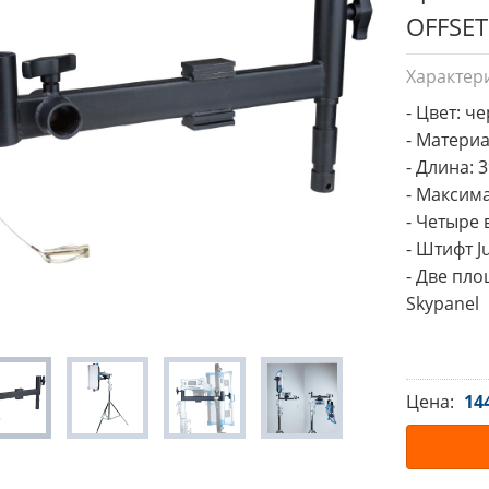
OFFSE
Характер
- Цвет: ч
- Материа
- Длина: 3
- Максима
- Четыре 
- Штифт J
- Две пло
Skypanel
Цена:
14