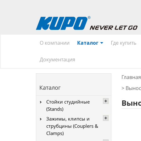
О компании
Каталог
Где купить
Документация
Главная
Каталог
>
Вынос
Выно
Стойки студийные
(Stands)
Зажимы, клипсы и
струбцины (Couplers &
Clamps)