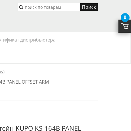
Поиск
0
ртификат дистрибьютера
s)
4B PANEL OFFSET ARM
ейн KUPO KS-164B PANEL