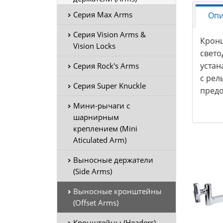
Серия Max Arms
Опи
Серия Vision Arms &
Кронш
Vision Locks
свето
устан
Серия Rock's Arms
с рел
Серия Super Knuckle
предо
Мини-рычаги с
шарнирным
креплением (Mini
Aticulated Arm)
Выносные держатели
(Side Arms)
Выносные кронштейны
(Offset Arms)
Кронштейны (Headers)