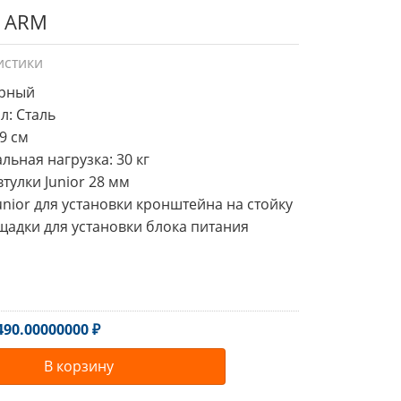
T ARM
истики
ерный

л: Сталь

9 см

льная нагрузка: 30 кг

втулки Junior 28 мм

unior для установки кронштейна на стойку

щадки для установки блока питания 
490.00000000 ₽
В корзину