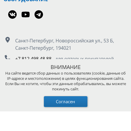
Санкт-Петербург, Новороссийская ул., 53 Б,
Санкт-Петербург, 194021
+7 812 498 48 88
- для оптовых покупателей
8 800 555 50 85
- для розничных покупателей
ВНИМАНИЕ
На сайте ведется сбор данных о пользователях (cookie, данные об
IP-адресе и местоположении) в целях функционирования сайта.
Москва, Остаповский проезд д.5, стр. 4, под.3
Если Вы не хотите, чтобы эти данные обрабатывались, вы можете
покинуть сайт.
+7 495 989 45 89
- для оптовых покупателей
8 800 511 13 36
- для розничных покупателей
Согласен
© 2026 KUPO Grip TW｜Решения для освещения и
поддержки камер. Все права защищены.