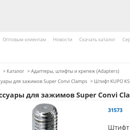
Оптовым клиентам
Новости
Скачать каталог
Се
>
Каталог
>
Адаптеры, штифты и крепеж (Adapters)
суары для зажимов Super Convi Clamps
>
Штифт KUPO KS-
ссуары для зажимов Super Convi Cl
31573
Штифт 