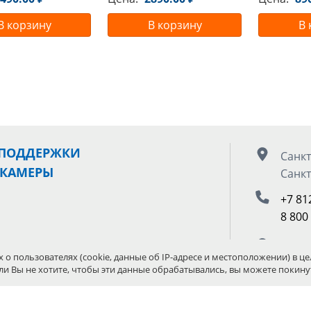
В корзину
В корзину
В 
 ПОДДЕРЖКИ
Санкт
 КАМЕРЫ
Санкт
+7 81
8 800
Москв
И СТУДИЙНОЕ
х о пользователях (cookie, данные об IP-адресе и местоположении) в це
ли Вы не хотите, чтобы эти данные обрабатывались, вы можете покинут
+7 49
Е
8 800