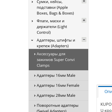
Сумки, кейсы,
подставки (Apple
Boxes, Bags & Boxes)
Флаги, маски и
держатели (Light
Control)
Адаптеры, штифты и
крепеж (Adapters)
Аксессуары для
зажимов Super Convi
Clamps
Адаптеры 16мм Male
Адаптеры 16мм Female
Опи
Адаптеры 28мм Male
KUPO 
Поворотные адаптеры
U-кро
(Swivel Adapters)