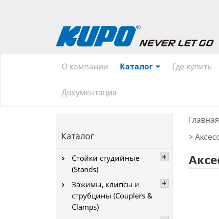
О компании
Каталог
Где купить
Документация
Главная
Каталог
>
Аксес
Аксе
Стойки студийные
(Stands)
Зажимы, клипсы и
струбцины (Couplers &
Clamps)