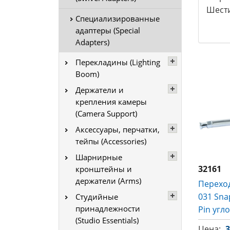
Шест
Специализированные
адаптеры (Special
Adapters)
Перекладины (Lighting
Boom)
Держатели и
крепления камеры
(Camera Support)
Аксессуары, перчатки,
тейпы (Accessories)
Шарнирные
32161
кронштейны и
держатели (Arms)
Перехо
031 Snap
Студийные
принадлежности
Pin угл
(Studio Essentials)
Цена:
3