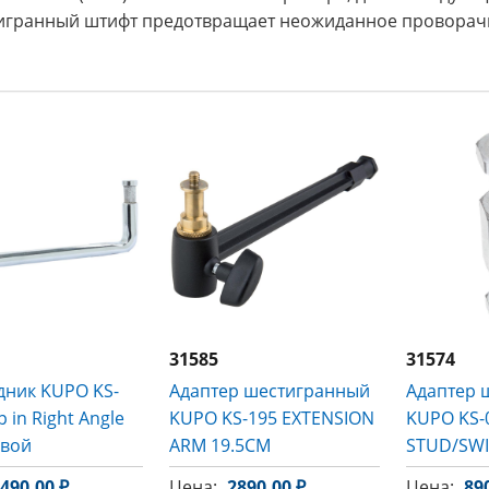
игранный штифт предотвращает неожиданное проворач
31585
31574
дник KUPO KS-
Адаптер шестигранный
Адаптер 
 in Right Angle
KUPO KS-195 EXTENSION
KUPO KS-
овой
ARM 19.5CM
STUD/SWI
490.00 ₽
Цена:
2890.00 ₽
Цена:
89