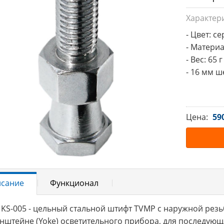
Характер
- Цвет: с
- Материал
- Вес: 65 г

- 16 мм 
Цена:
59
сание
Функционал
KS-005 - цельный стальной штифт TVMP с наружной рез
нштейне (Yoke) осветительного прибора, для последующе