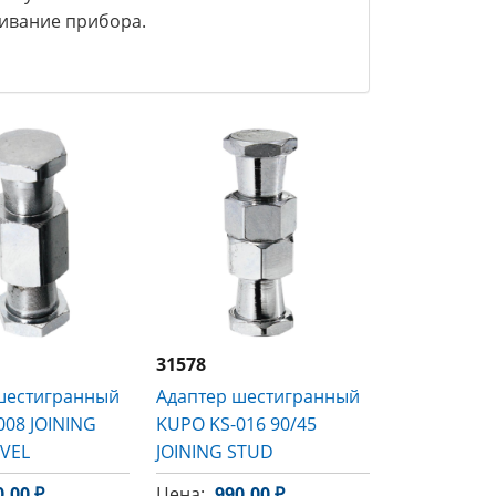
ивание прибора.
31578
шестигранный
Адаптер шестигранный
008 JOINING
KUPO KS-016 90/45
VEL
JOINING STUD
0.00 ₽
Цена:
990.00 ₽