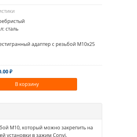
истики
еребристый

: сталь

шестигранный адаптер с резьбой M10х25
0.00 ₽
В корзину
ьбой М10, который можно закрепить на
й установки в зажим Convi.