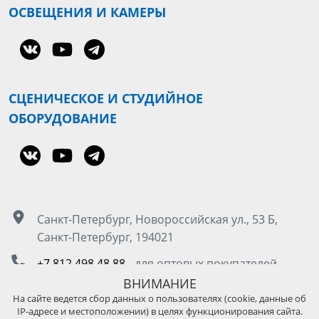
ОСВЕЩЕНИЯ И КАМЕРЫ
СЦЕНИЧЕСКОЕ И СТУДИЙНОЕ
ОБОРУДОВАНИЕ
Санкт-Петербург, Новороссийская ул., 53 Б,
Санкт-Петербург, 194021
+7 812 498 48 88
- для оптовых покупателей
8 800 555 50 85
- для розничных покупателей
ВНИМАНИЕ
На сайте ведется сбор данных о пользователях (cookie, данные об
IP-адресе и местоположении) в целях функционирования сайта.
Москва, Остаповский проезд д.5, стр. 4, под.3